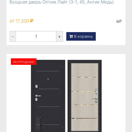
Входная дверь Оптим Лайт (З-1, 45, Антик Медь)
от 11 200
шт
-
+
В корзину
РАСПРОДАЖА!